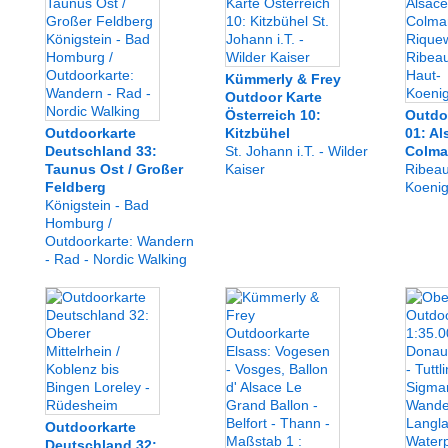
Kümmerly & Frey
Outdoor Karte
Österreich 10:
Outdo
Outdoorkarte
Kitzbühel
01: Al
Deutschland 33:
St. Johann i.T. - Wilder
Colma
Taunus Ost / Großer
Kaiser
Ribeau
Feldberg
Koeni
Königstein - Bad
Homburg /
Outdoorkarte: Wandern
- Rad - Nordic Walking
Outdoorkarte
Deutschland 32: