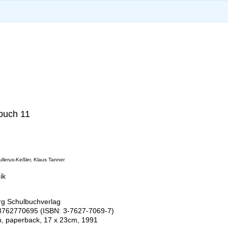
buch 11
lerus-Keßler, Klaus Tanner
ik
g Schulbuchverlag
762770695 (ISBN: 3-7627-7069-7)
n, paperback, 17 x 23cm, 1991