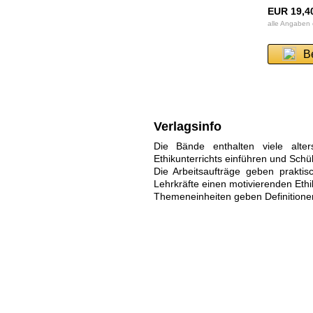
EUR 19,4
alle Angaben
B
Verlagsinfo
Die Bände enthalten viele alte
Ethikunterrichts einführen und Sch
Die Arbeitsaufträge geben praktis
Lehrkräfte einen motivierenden Ethi
Themeneinheiten geben Definitione