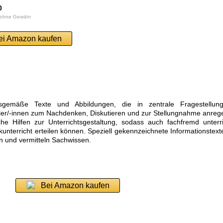
0
 ohne Gewähr
ei Amazon kaufen
rsgemäße Texte und Abbildungen, die in zentrale Fragestellun
üler/-innen zum Nachdenken, Diskutieren und zur Stellungnahme anreg
che Hilfen zur Unterrichtsgestaltung, sodass auch fachfremd unterr
kunterricht erteilen können. Speziell gekennzeichnete Informationstext
n und vermitteln Sachwissen.
Bei Amazon kaufen