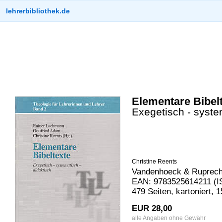
lehrerbibliothek.de
Elementare Bibel
Exegetisch - syste
Christine Reents
Vandenhoeck & Ruprech
EAN: 9783525614211 (I
479 Seiten, kartoniert,
EUR 28,00
alle Angaben ohne Gewähr