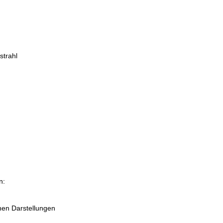
n
strahl
n:
hen Darstellungen