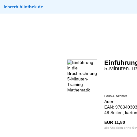
lehrerbibliothek.de
Einführun
5-Minuten-Tr
Hans J. Schmidt
Auer
EAN: 978340303
48 Seiten, karto
EUR 11,80
alle Angaben ohne Ge