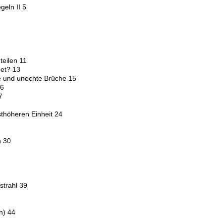
geln II 5
eilen 11
net? 13
e und unechte Brüche 15
16
7
thöheren Einheit 24
 30
strahl 39
n) 44