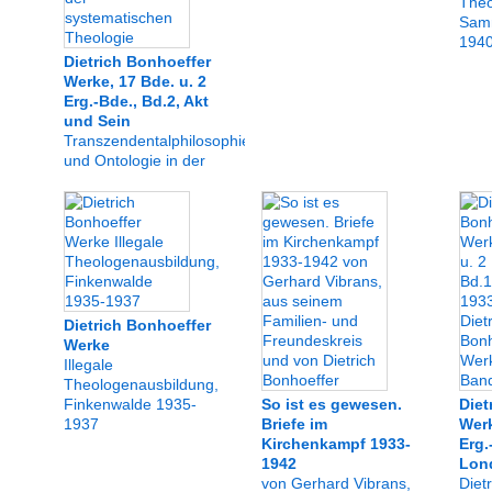
Theo
Samm
194
Dietrich Bonhoeffer
Werke, 17 Bde. u. 2
Erg.-Bde., Bd.2, Akt
und Sein
Transzendentalphilosophie
und Ontologie in der
systematischen
Theologie
Dietrich Bonhoeffer
Werke
Illegale
Theologenausbildung,
Finkenwalde 1935-
So ist es gewesen.
Diet
1937
Briefe im
Werk
Kirchenkampf 1933-
Erg.
1942
Lon
von Gerhard Vibrans,
Diet