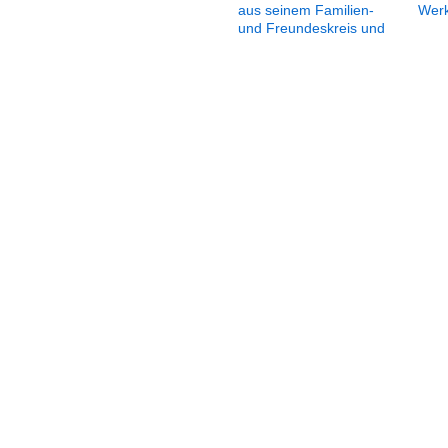
aus seinem Familien-
Werk
und Freundeskreis und
von Dietrich Bonhoeffer