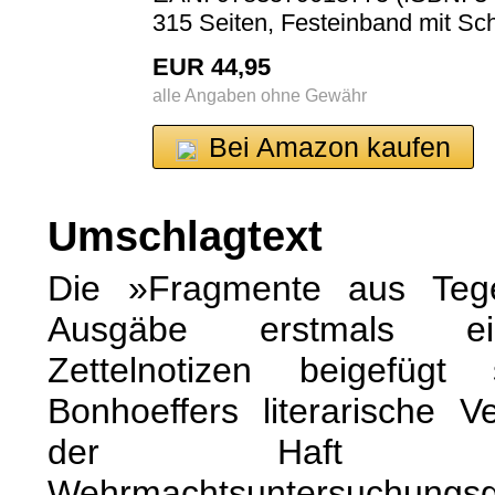
315 Seiten, Festeinband mit Sc
EUR 44,95
alle Angaben ohne Gewähr
Bei Amazon kaufen
Umschlagtext
Die »Fragmente aus Tege
Ausgäbe erstmals ein
Zettelnotizen beigefügt
Bonhoeffers literarische V
der Haft i
Wehrmachtsuntersuch