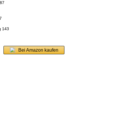
 87
7
g 143
Bei Amazon kaufen