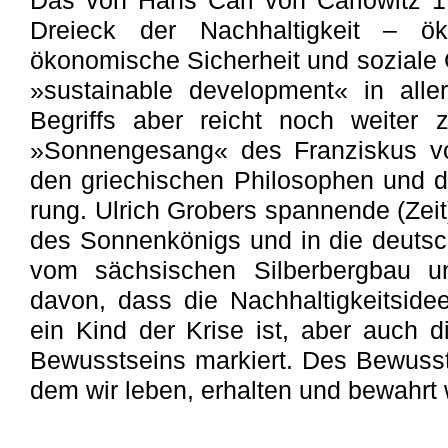
Das von Hans Carl von Carlowitz 1
Dreieck der Nach­haltig­keit – ök
ökonomische Sicher­heit und soziale G
»sustainable development« in all
Begriffs aber reicht noch weiter 
»Sonnengesang« des Franziskus vo
den griechischen Philo­so­phen und 
rung. Ulrich Grobers spannende (Zeit
des Son­nenkönigs und in die deutsc
vom sächsischen Silberbergbau u
davon, dass die Nachhaltigkeitsidee
ein Kind der Krise ist, aber auch d
Bewusstseins markiert. Des Be­wusst
dem wir leben, erhalten und bewahrt