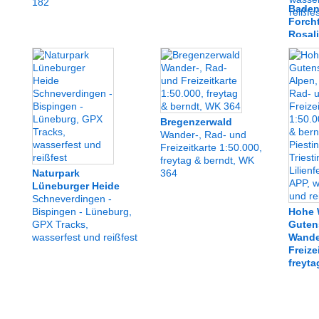
182
Baden
Forcht
Rosali
Buckli
Wiene
Wande
Forcht
Rosali
Buckli
Bregenzerwald
Neusta
Wander-, Rad- und
wasser
Freizeitkarte 1:50.000,
freytag & berndt, WK
Naturpark
364
Lüneburger Heide
Schneverdingen -
Bispingen - Lüneburg,
Hohe 
GPX Tracks,
Gutens
wasserfest und reißfest
Wande
Freize
freyta
012
Piestin
- Lilie
wasser