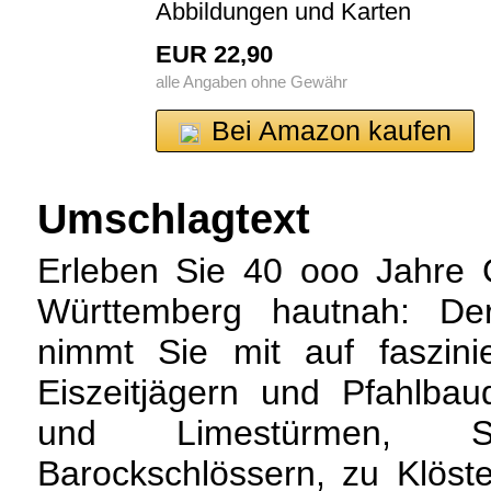
Abbildungen und Karten
EUR 22,90
alle Angaben ohne Gewähr
Bei Amazon kaufen
Umschlagtext
Erleben Sie 40 ooo Jahre 
Württemberg hautnah: Der
nimmt Sie mit auf faszini
Eiszeitjägern und Pfahlbaud
und Limestürmen, St
Barockschlössern, zu Klös