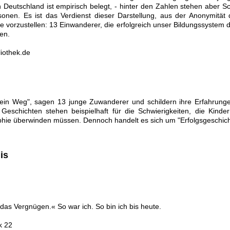
 Deutschland ist empirisch belegt, - hinter den Zahlen stehen aber S
sonen. Es ist das Verdienst dieser Darstellung, aus der Anonymität 
le vorzustellen: 13 Einwanderer, die erfolgreich unser Bildungssystem
en.
liothek.de
mein Weg", sagen 13 junge Zuwanderer und schildern ihre Erfahrun
 Geschichten stehen beispielhaft für die Schwierigkeiten, die Kinde
ie überwinden müssen. Dennoch handelt es sich um "Erfolgsgeschich
is
 das Vergnügen.« So war ich. So bin ich bis heute.
k 22