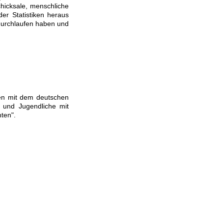
chicksale, menschliche
der Statistiken heraus
 durchlaufen haben und
gen mit dem deutschen
r und Jugendliche mit
ten".