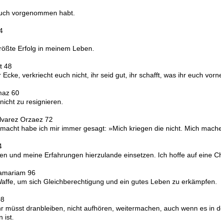
 euch vorgenommen habt.
4
.
 größte Erfolg in meinem Leben.
t 48
cke, verkriecht euch nicht, ihr seid gut, ihr schafft, was ihr euch vor
lmaz 60
 nicht zu resignieren.
lvarez Orzaez 72
cht habe ich mir immer gesagt: »Mich kriegen die nicht. Mich machen 
4
en und meine Erfahrungen hierzulande einsetzen. Ich hoffe auf eine C
famariam 96
 Waffe, um sich Gleichberechtigung und ein gutes Leben zu erkämpfen.
08
hr müsst dranbleiben, nicht aufhören, weitermachen, auch wenn es in der
 ist.