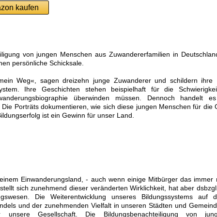
zon kaufen
iligung von jungen Menschen aus Zuwandererfamilien in Deutschland 
hen persönliche Schicksale.
 mein Weg«, sagen dreizehn junge Zuwanderer und schildern ihre
ystem. Ihre Geschichten stehen beispielhaft für die Schwierigke
uwanderungsbiographie überwinden müssen. Dennoch handelt e
 Die Porträts dokumentieren, wie sich diese jungen Menschen für die Ge
Bildungserfolg ist ein Gewinn für unser Land.
n einem Einwanderungsland, - auch wenn einige Mitbürger das immer
 stellt sich zunehmend dieser veränderten Wirklichkeit, hat aber dsbzg
ngswesen. Die Weiterentwicklung unseres Bildungssystems auf 
els und der zunehmenden Vielfalt in unseren Städten und Gemeinde
ür unsere Gesellschaft. Die Bildungsbenachteiligung von j