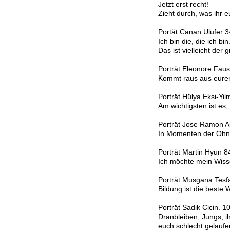
Jetzt erst recht!
Zieht durch, was ihr
Portät Canan Ulufer 3
Ich bin die, die ich bin
Das ist vielleicht der
Porträt Eleonore Faus
Kommt raus aus eurer E
Porträt Hülya Eksi-Yi
Am wichtigsten ist es,
Porträt Jose Ramon A
In Momenten der Ohnma
Porträt Martin Hyun 8
Ich möchte mein Wiss
Porträt Musgana Tes
Bildung ist die beste
Porträt Sadik Cicin. 1
Dranbleiben, Jungs, i
euch schlecht gelaufen