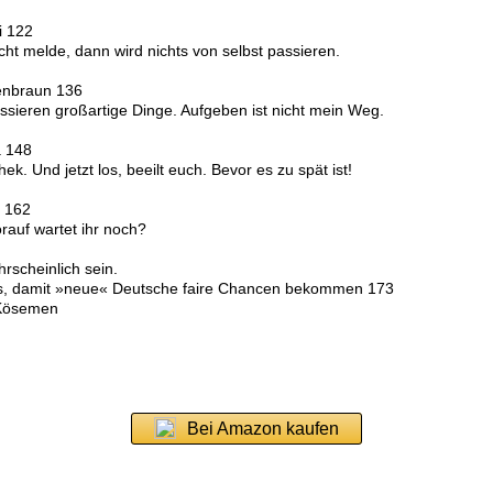
i 122
cht melde, dann wird nichts von selbst passieren.
enbraun 136
assieren großartige Dinge. Aufgeben ist nicht mein Weg.
a 148
hek. Und jetzt los, beeilt euch. Bevor es zu spät ist!
 162
orauf wartet ihr noch?
hrscheinlich sein.
s, damit »neue« Deutsche faire Chancen bekommen 173
 Kösemen
Bei Amazon kaufen