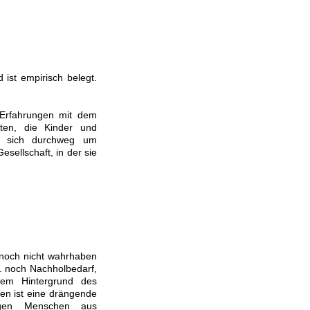
ist empirisch belegt.
 Erfahrungen mit dem
iten, die Kinder und
s sich durchweg um
sellschaft, in der sie
 noch nicht wahrhaben
l. noch Nachholbedarf,
dem Hintergrund des
n ist eine drängende
ungen Menschen aus