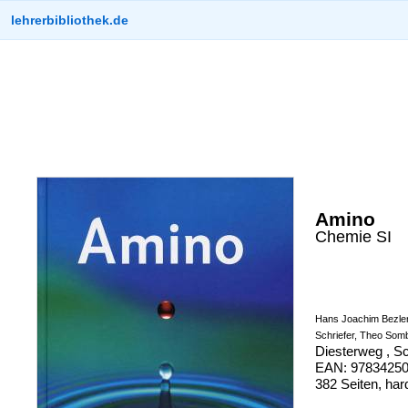
lehrerbibliothek.de
Amino
Chemie SI
Hans Joachim Bezler,
Schriefer, Theo So
Diesterweg , S
EAN: 97834250
382 Seiten, har